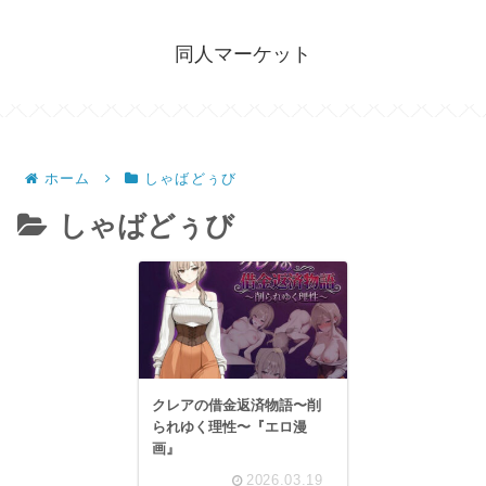
同人マーケット
ホーム
しゃばどぅび
しゃばどぅび
クレアの借金返済物語〜削
られゆく理性〜『エロ漫
画』
2026.03.19