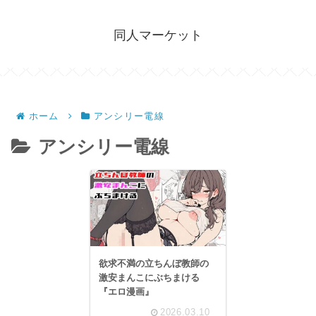
同人マーケット
ホーム
アンシリー電線
アンシリー電線
欲求不満の立ちんぼ教師の
激安まんこにぶちまける
『エロ漫画』
2026.03.10